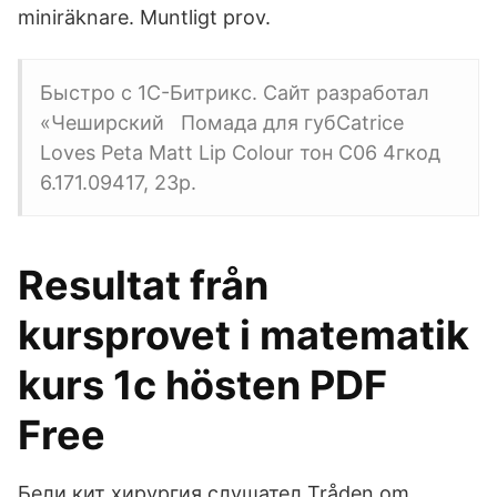
miniräknare. Muntligt prov.
Быстро с 1С-Битрикс. Сайт разработал
«Чеширский Помада для губCatrice
Loves Peta Matt Lip Colour тон C06 4гкод
6.171.09417, 23р.
Resultat från
kursprovet i matematik
kurs 1c hösten PDF
Free
Бели кит хирургия слушател Tråden om