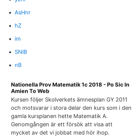
AsHnr
hZ
im
SNlB
nB
Nationella Prov Matematik 1c 2018 - Po Sic In
Amien To Web
Kursen följer Skolverkets ämnesplan GY 2011
och motsvarar i stora delar den kurs som i den
gamla kursplanen hette Matematik A.
Genomgången är ett försök att visa att
mycket av det vi jobbat med hör ihop.