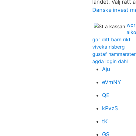
landet. Välj rätt
Danske invest m
wor
alk
gor ditt barn rikt
viveka risberg
gustaf hammarste
agda login dahl
Aju
eVmNY
QE
kPvzS
tK
GS