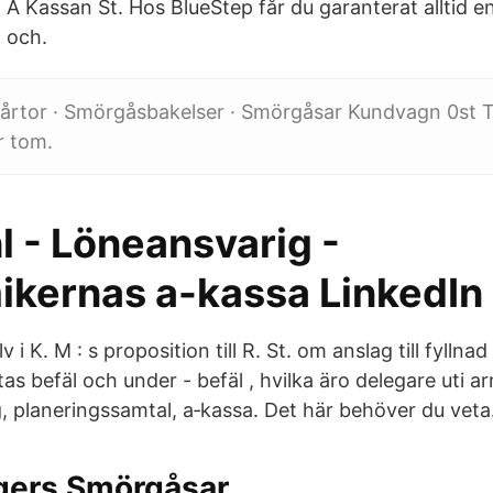
 A Kassan St. Hos BlueStep får du garanterat alltid en
 och.
rtor · Smörgåsbakelser · Smörgåsar Kundvagn 0st To
r tom.
hl - Löneansvarig -
kernas a-kassa LinkedIn
 i K. M : s proposition till R. St. om anslag till fyllnad
tas befäl och under - befäl , hvilka äro delegare uti 
g, planeringssamtal, a‑kassa. Det här behöver du veta
ngers Smörgåsar