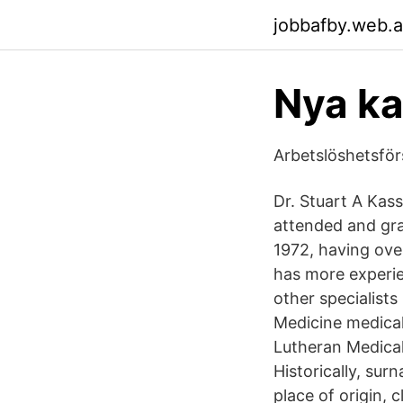
jobbafby.web.
Nya k
Arbetslöshetsför
Dr. Stuart A Kas
attended and gr
1972, having ove
has more experie
other specialist
Medicine medical 
Lutheran Medica
Historically, su
place of origin, 