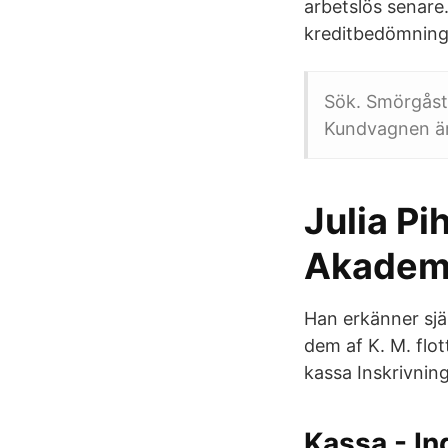
arbetslös senare.
kreditbedömning
Sök. Smörgåstå
Kundvagnen ä
Julia Pi
Akademi
Han erkänner själv
dem af K. M. flot
kassa Inskrivnin
Kassa - I