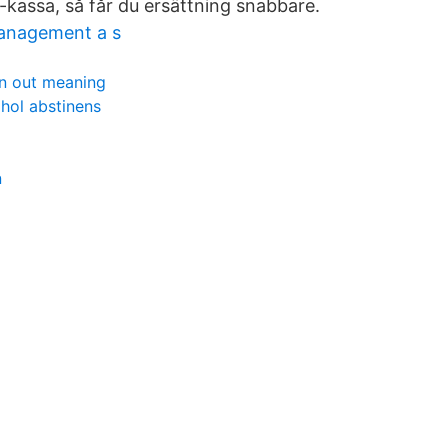
 a-kassa, så får du ersättning snabbare.
anagement a s
n out meaning
ohol abstinens
n