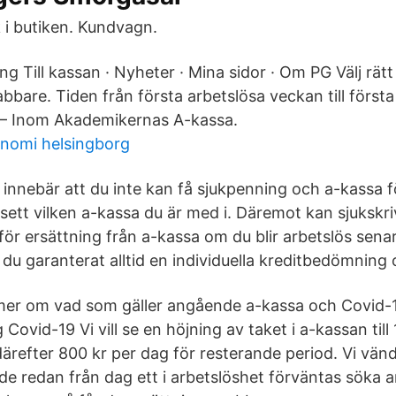
 i butiken. Kundvagn.
ng Till kassan · Nyheter · Mina sidor · Om PG Välj rätt
bbare. Tiden från första arbetslösa veckan till första
t. – Inom Akademikernas A-kassa.
nomi helsingborg
 innebär att du inte kan få sjukpenning och a-kassa 
sett vilken a-kassa du är med i. Däremot kan sjukskr
v för ersättning från a-kassa om du blir arbetslös sena
du garanterat alltid en individuella kreditbedömning 
mer om vad som gäller angående a-kassa och Covid-
 Covid-19 Vi vill se en höjning av taket i a-kassan till
därefter 800 kr per dag för resterande period. Vi vän
e redan från dag ett i arbetslöshet förväntas söka a