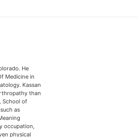
olorado. He
f Medicine in
matology. Kassan
Arthropathy than
, School of
s such as
 Meaning
by occupation,
even physical