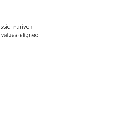
ission-driven
m values-aligned