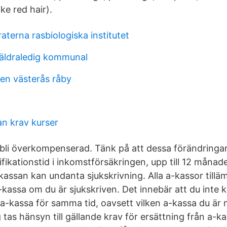
ike red hair).
terna rasbiologiska institutet
äldraledig kommunal
en västerås råby
an krav kurser
bli överkompenserad. Tänk på att dessa förändringar ä
ifikationstid i inkomstförsäkringen, upp till 12 månader
A-kassan kan undanta sjukskrivning. Alla a-kassor til
-kassa om du är sjukskriven. Det innebär att du inte 
a-kassa för samma tid, oavsett vilken a-kassa du är
 tas hänsyn till gällande krav för ersättning från a-k