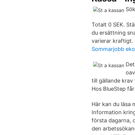
Sök
Totalt 0 SEK. Stä
du ersättning sna
varierar kraftig
Sommarjobb eko
Det
oav
till gällande kra
Hos BlueStep får 
Här kan du läsa 
Information kring
första dagarna, 
den arbetssökand