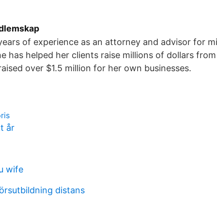
edlemskap
ears of experience as an attorney and advisor for m
e has helped her clients raise millions of dollars fro
raised over $1.5 million for her own businesses.
ris
t år
u wife
örsutbildning distans