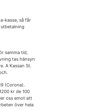
 a-kassa, så får
 utbetalning
för samma tid,
ivning tas hänsyn
re. A Kassan St.
och.
19 (Corona).
 1200 kr de 100
der oss emot att
rbeten över hela