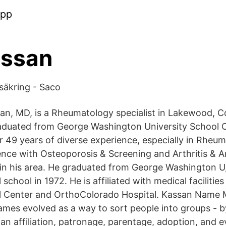
app
assan
säkring - Saco
san, MD, is a Rheumatology specialist in Lakewood, C
aduated from George Washington University School O
r 49 years of diverse experience, especially in Rheu
nce with Osteoporosis & Screening and Arthritis & 
s in his area. He graduated from George Washington U
school in 1972. He is affiliated with medical facilitie
l Center and OrthoColorado Hospital. Kassan Name
rnames evolved as a way to sort people into groups - 
clan affiliation, patronage, parentage, adoption, and 