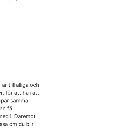
r tillfälliga och
, för att ha rätt
lämpar samma
kan få
 med i. Däremot
assa om du blir