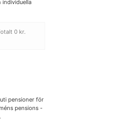
 individuella
talt 0 kr.
 uti pensioner för
arméns pensions -
.