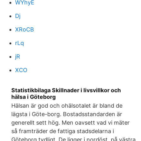
WYhyE
Dj
XRoCB
rLq
jR
XCO
Statistikbilaga Skillnader i livsvillkor och
hälsa i Göteborg
Hälsan är god och ohälsotalet är bland de
lägsta i Göte-borg. Bostadsstandarden är
generellt sett hög. Men oavsett vad vi mäter
så framträder de fattiga stadsdelarna i
Göteborg tydligt. De ligger i nordöst, på västra