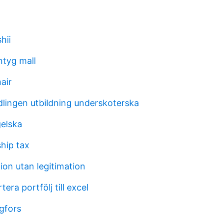
shii
ntyg mall
air
lingen utbildning underskoterska
elska
hip tax
tion utan legitimation
era portfölj till excel
gfors