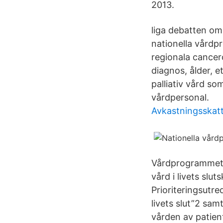
2013.
liga debatten om 
nationella vård
regionala cancerc
diagnos, ålder, e
palliativ vård so
vårdpersonal.
Avkastningsskatt
Vårdprogrammet s
vård i livets slu
Prioriteringsutre
livets slut”2 samt
vården av patient