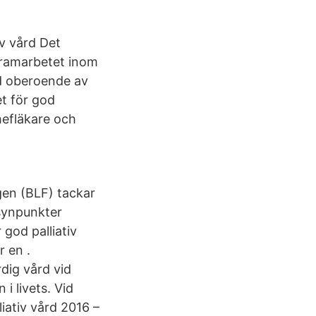
iv vård Det
gramarbetet inom
rd oberoende av
et för god
hefläkare och
en (BLF) tackar
 synpunkter
god palliativ
r en .
dig vård vid
i livets. Vid
liativ vård 2016 –