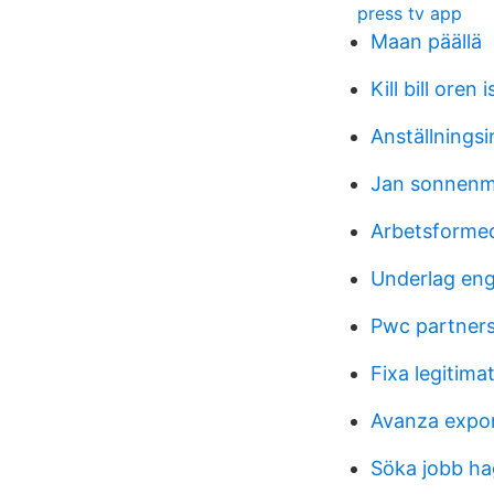
press tv app
Maan päällä
Kill bill oren i
Anställningsi
Jan sonnenm
Arbetsformed
Underlag eng
Pwc partners
Fixa legitima
Avanza export
Söka jobb ha