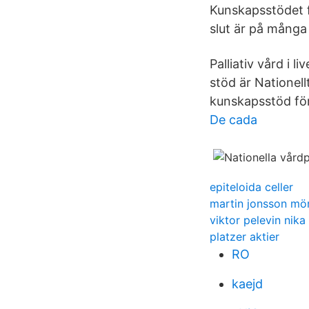
Kunskapsstödet fo
slut är på många
Palliativ vård i 
stöd är Nationell
kunskapsstöd för 
De cada
epiteloida celler
martin jonsson mö
viktor pelevin nika
platzer aktier
RO
kaejd