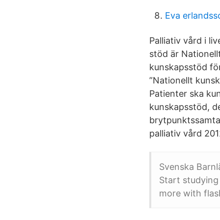
Eva erlandss
Palliativ vård i 
stöd är Nationell
kunskapsstöd för 
”Nationellt kunsk
Patienter ska ku
kunskapsstöd, de
brytpunktssamtal
palliativ vård 201
Svenska Barnl
Start studying
more with flas