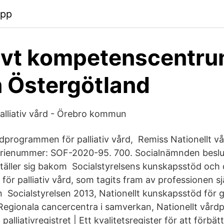
app
tivt kompetenscentru
 Östergötland
Palliativ vård - Örebro kommun
rdprogrammen för palliativ vård, Remiss Nationellt 
Diarienummer: SOF-2020-95. 700. Socialnämnden beslu
äller sig bakom Socialstyrelsens kunskapsstöd och d
ör palliativ vård, som tagits fram av professionen sj
Socialstyrelsen 2013, Nationellt kunskapsstöd för go
. Regionala cancercentra i samverkan, Nationellt vård
palliativregistret | Ett kvalitetsregister för att förbätt