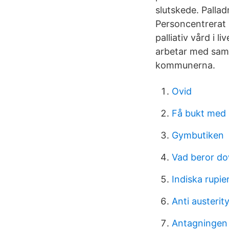
slutskede. Palla
Personcentrerat 
palliativ vård i 
arbetar med samv
kommunerna.
Ovid
Få bukt med
Gymbutiken
Vad beror d
Indiska rupi
Anti austerit
Antagningen