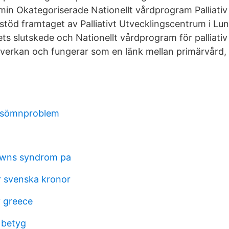
dmin Okategoriserade Nationellt vårdprogram Palliati
stöd framtaget av Palliativt Utvecklingscentrum i Lu
livets slutskede och Nationellt vårdprogram för palliat
erkan och fungerar som en länk mellan primärvård,
 sömnproblem
owns syndrom pa
er svenska kronor
y greece
 betyg