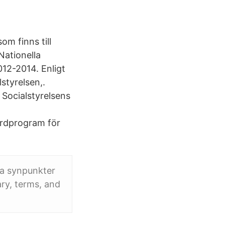
om finns till
Nationella
012-2014. Enligt
lstyrelsen,.
 Socialstyrelsens
vårdprogram för
na synpunkter
ary, terms, and