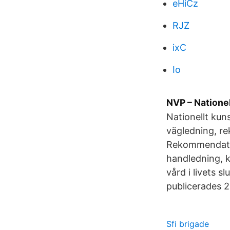
eHiCz
RJZ
ixC
Io
NVP – Nationell
Nationellt kuns
vägledning, re
Rekommendatio
handledning, k
vård i livets s
publicerades 2
Sfi brigade