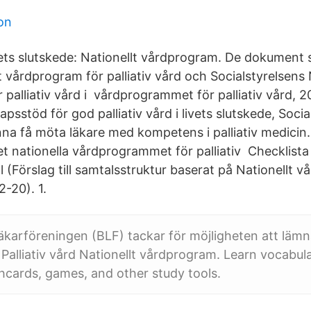
on
livets slutskede: Nationellt vårdprogram. De dokument s
t vårdprogram för palliativ vård och Socialstyrelsens 
palliativ vård i vårdprogrammet för palliativ vård, 2
apsstöd för god palliativ vård i livets slutskede, Socia
nna få möta läkare med kompetens i palliativ medicin.
t nationella vårdprogrammet för palliativ Checklista
 (Förslag till samtalsstruktur baserat på Nationellt 
2-20). 1.
äkarföreningen (BLF) tackar för möjligheten att läm
 Palliativ vård Nationellt vårdprogram. Learn vocabul
hcards, games, and other study tools.