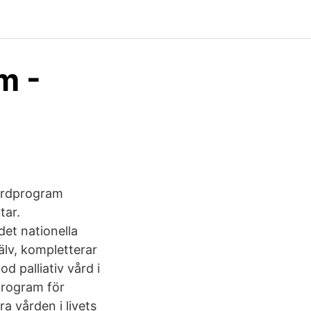
m -
vårdprogram
tar.
et nationella
älv, kompletterar
d palliativ vård i
program för
ra vården i livets