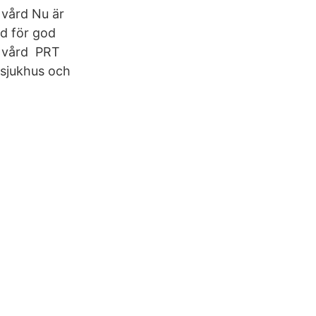
v vård Nu är
nd för god
iv vård PRT
 sjukhus och