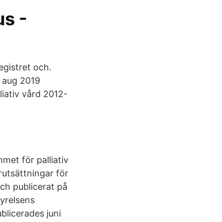
us -
gistret och.
6 aug 2019
iativ vård 2012-
met för palliativ
örutsättningar för
och publicerat på
tyrelsens
blicerades juni