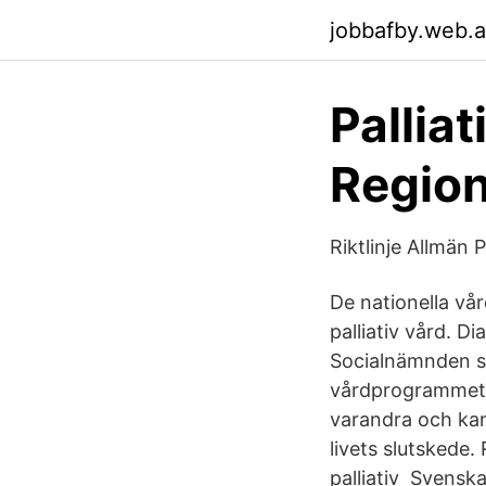
jobbafby.web.
Pallia
Region
Riktlinje Allmän 
De nationella vå
palliativ vård. 
Socialnämnden st
vårdprogrammet f
varandra och kan 
livets slutskede
palliativ Svenska 