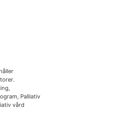
håller
torer.
ing,
gram, Palliativ
iativ vård