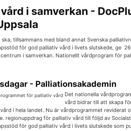
v vård i samverkan - DocPl
Uppsala
ka, tillsammans med bland annat Svenska palliativre
psstöd för god palliativ vård i livets slutskede, ge 2
centrum i samverkan. Nationellt vårdprogram för pall
sdagar - Palliationsakademin
Det nationella vårdprogram
vård bidrar till att skapa f
iv vård i hela landet. Nu är vårdprogrammet reviderat 
 regionuppdrag för palliativ vård till följd av Socials
psstöd för god palliativ vård i livets slutskede som pu