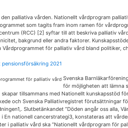
den palliativa vården. Nationellt vårdprogram palliat
programmet som tagits fram inom ramen för vårdpro
entrum (RCC) [2] syftar till att beskriva palliativ vå
tnicitet, bakgrund eller andra faktorer. Kunskapsstöd
m Vårdprogrammet för palliativ vård bland politiker, c
 pensionsförsäkring 2021
Svenska Barnläkarförening
för möjligheten att lämna
kapar tillsammans med Nationellt kunskapsstöd för 
tskede och Svenska Palliativregistret förutsättningar fö
dningen1,. Slutbetänkandet ”Döden angår oss alla, Vär
 i En nationell cancerstrategi3, konstateras att vården 
er i palliativ vård ska ”Nationellt vårdprogram för pal