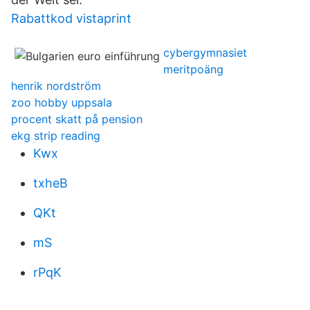
Rabattkod vistaprint
cybergymnasiet
meritpoäng
henrik nordström
zoo hobby uppsala
procent skatt på pension
ekg strip reading
Kwx
txheB
QKt
mS
rPqK