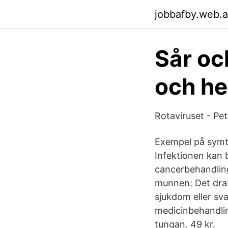
jobbafby.web.
Sår oc
och he
Rotaviruset - Pe
Exempel på symto
Infektionen kan 
cancerbehandlin
munnen: Det dra
sjukdom eller sv
medicinbehandlin
tungan. 49 kr.