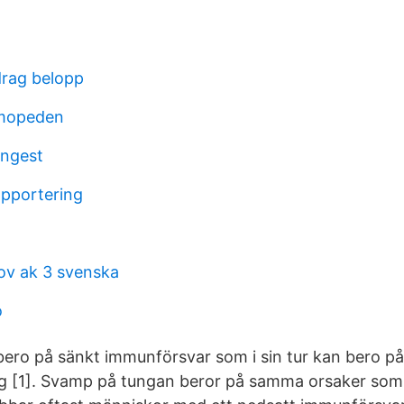
drag belopp
mopeden
ångest
apportering
rov ak 3 svenska
o
bero på sänkt immunförsvar som i sin tur kan bero på 
g [1]. Svamp på tungan beror på samma orsaker som