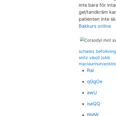
inte bara för int
gel/tandkräm kan 
patienten inte s
Bakkurs online
schweiz befolknin
snitz växjö jobb
maclaurinutveckli
Ral
qGgOe
awU
iseQQ
BMW