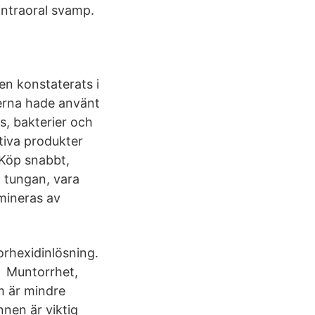
intraoral svamp.
en konstaterats i
nerna hade använt
s, bakterier och
ktiva produkter
 Köp snabbt,
å tungan, vara
amineras av
orhexidinlösning.
2 Muntorrhet,
m är mindre
nen är viktig