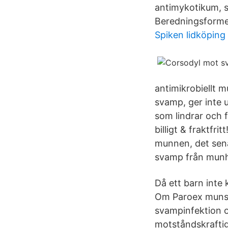
antimykotikum, s
Beredningsformen
Spiken lidköping
antimikrobiellt m
svamp, ger inte u
som lindrar och 
billigt & fraktfr
munnen, det sena
svamp från munhå
Då ett barn inte
Om Paroex munskö
svampinfektion o
motståndskraftig