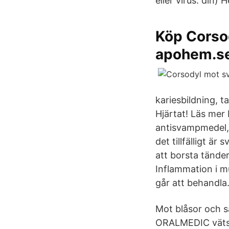
eller virus. din
Köp Corso
apohem.s
kariesbildning, 
Hjärtat! Läs me
antisvampmedel, v
det tillfälligt är
att borsta tänder
Inflammation i m
går att behandla
Mot blåsor och s
ORALMEDIC vätska