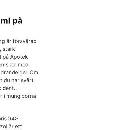
0ml på
g är försvårad
, stark
l på Apotek
en sker med
indrande gel. Om
tt du har svårt
ident..
or i mungiporna
ris 94:-
ol är ett