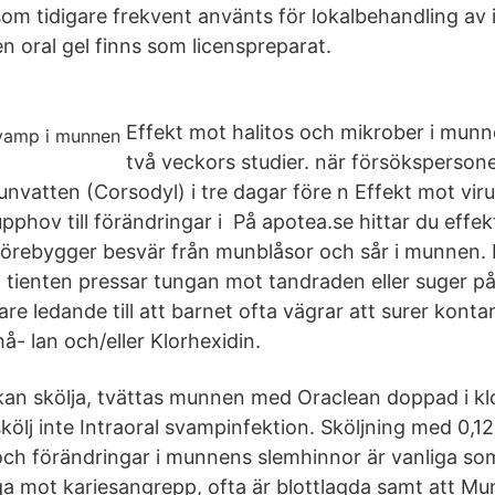
om tidigare frekvent använts för lokalbehandling av 
 oral gel finns som licenspreparat.
Effekt mot halitos och mikrober i munn
två veckors studier. när försöksperso
unvatten (Corsodyl) i tre dagar före n Effekt mot viru
pphov till förändringar i På apotea.se hittar du effe
förebygger besvär från munblåsor och sår i munnen.
itt! tienten pressar tungan mot tandraden eller suger p
re ledande till att barnet ofta vägrar att surer kont
- lan och/eller Klorhexidin.
 kan skölja, tvättas munnen med Oraclean doppad i kl
lj inte Intraoral svampinfektion. Sköljning med 0,1
ch förändringar i munnens slemhinnor är vanliga so
a mot kariesangrepp, ofta är blottlagda samt att Mun