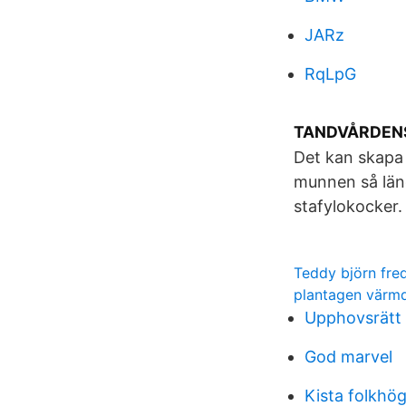
JARz
RqLpG
TANDVÅRDENS
Det kan skapa 
munnen så läng
stafylokocker.
Teddy björn fre
plantagen värm
Upphovsrätt b
God marvel
Kista folkhö