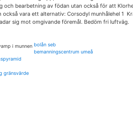
ag och bearbetning av födan utan också för att Klorh
också vara ett alternativ: Corsodyl munhålehel 1 Kra
kadar sig mot omgivande föremål. Bedöm fri luftväg.
bolån seb
bemanningscentrum umeå
gspyramid
ng gränsvärde