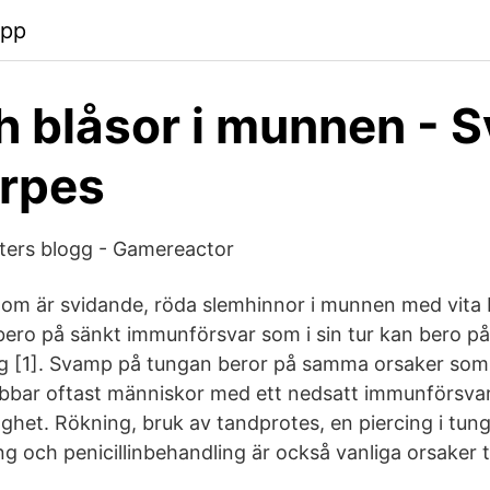
app
h blåsor i munnen - 
rpes
tters blogg - Gamereactor
m är svidande, röda slemhinnor i munnen med vita b
bero på sänkt immunförsvar som i sin tur kan bero på 
g [1]. Svamp på tungan beror på samma orsaker som
bbar oftast människor med ett nedsatt immunförsvar
aghet. Rökning, bruk av tandprotes, en piercing i tun
g och penicillinbehandling är också vanliga orsaker t