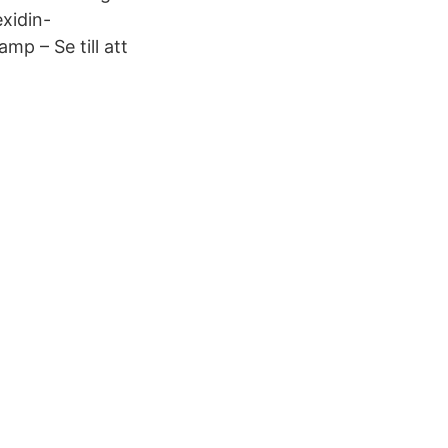
exidin-
mp – Se till att