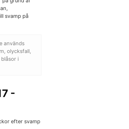
 på grund af
gan,
ill svamp på
re används
, olycksfall,
blåsor i
7 -
eckor efter svamp