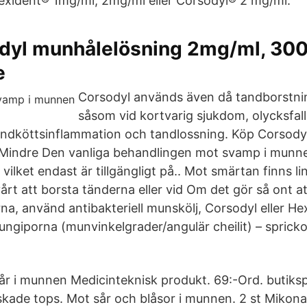
) Hexident® 1mg/ml, 2mg/ml eller Corsodyl® 2 mg/ml.
dyl munhålelösning 2mg/ml, 30
e
Corsodyl används även då tandborstnin
såsom vid kortvarig sjukdom, olycksfall
tandköttsinflammation och tandlossning. Köp Corsody
r Mindre Den vanliga behandlingen mot svamp i munn
ilket endast är tillgängligt på.. Mot smärtan finns l
 svårt att borsta tänderna eller vid Om det gör så ont a
na, använd antibakteriell munskölj, Corsodyl eller Hex
ungiporna (munvinkelgrader/angulär cheilit) – sprick
.
år i munnen Medicinteknisk produkt. 69:-Ord. butiksp
de tops. Mot sår och blåsor i munnen. 2 st Mikonaz