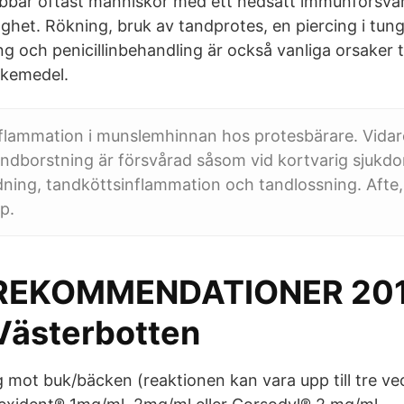
bbar oftast människor med ett nedsatt immunförsvar
aghet. Rökning, bruk av tandprotes, en piercing i tun
g och penicillinbehandling är också vanliga orsaker t
äkemedel.
d inflammation i munslemhinnan hos protesbärare. Vida
ndborstning är försvårad såsom vid kortvarig sjukdom
ldning, tandköttsinflammation och tandlossning. Afte, 
p.
REKOMMENDATIONER 201
Västerbotten
g mot buk/bäcken (reaktionen kan vara upp till tre v