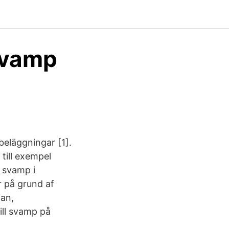
Svamp
eläggningar [1].
till exempel
 svamp i
 på grund af
gan,
ill svamp på