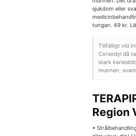
munnen: Det dra
sjukdom eller sv
medicinbehandlin
tungan. 49 kr. L
Tillfälligt vi
Corsodyl då ta
stark kariesbi
munnen, svam
TERAPI
Region 
• Strålbehandlin