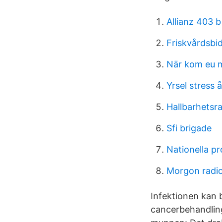
Allianz 403 b
Friskvårdsbi
När kom eu 
Yrsel stress 
Hallbarhetsr
Sfi brigade
Nationella p
Morgon radi
Infektionen kan 
cancerbehandlin