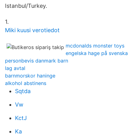
Istanbul/Turkey.
1.
Miki kuusi verotiedot
mcdonalds monster toys
engelska hage på svenska
personbevis danmark barn
lag avtal
barnmorskor haninge
alkohol abstinens
Sqtda
Vw
KctJ
Ka