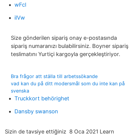
wFcl
ilVw
Size gönderilen sipariş onay e-postasında
sipariş numaranızı bulabilirsiniz. Boyner sipariş
teslimatını Yurtiçi kargoyla gerçekleştiriyor.
Bra frågor att ställa till arbetssökande
vad kan du på ditt modersmål som du inte kan på
svenska
Truckkort behörighet
Dansby swanson
Sizin de tavsiye ettiğiniz 8 Oca 2021 Learn