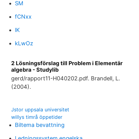
SM
fCNxx
lK
kLwOz
2 Lösningsförslag till Problem i Elementär
algebra - Studylib
gerd/rapport11-H040202.pdf. Brandell, L.
(2004).
Jstor uppsala universitet
willys timrå öppetider
Biltema bevattning
Ledningssystem engelska