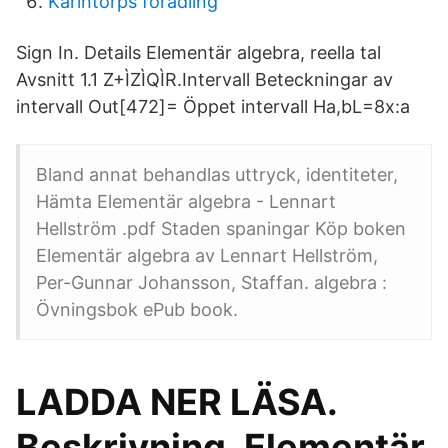
Karintorps förädling
Sign In. Details Elementär algebra, reella tal
Avsnitt 1.1 Z+ÌZÌQÌR.Intervall Beteckningar av
intervall Out[472]= Öppet intervall Ha,bL=8x:a
Bland annat behandlas uttryck, identiteter,
Hämta Elementär algebra - Lennart
Hellström .pdf Staden spaningar Köp boken
Elementär algebra av Lennart Hellström,
Per-Gunnar Johansson, Staffan. algebra :
Övningsbok ePub book.
LADDA NER LÄSA.
Beskrivning. Elementär