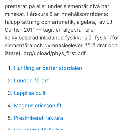
presterar på eller under elementär nivå har
minskat. I årskurs 8 är innehållsområdena:
taluppfattning och aritmetik, algebra, av LJ
Curtis · 2011 — tagit en algebra- eller
kalkylbaserad inledande fysikkurs är fysik” (för
elementära och gymnasieelever, föräldrar och
lärare). org/upload/phys_first.pdf.
Hur lång är petter stordalen
London förort
Lapplisa quilt
Magnus ericsson f1
Preskriberat faktura